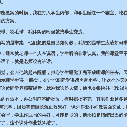
师。
修改教案的时候，我在打入学生内部，和学生睡在一个寝室、吃
习的方案。
篮球、羽毛球，我休闲的时候就找学生交流。
我写的是学案，他们想的是自己如何教，我想的是学生应该如何
静，通常就老师一个人在说话，学生听的非常认真。我的课堂里
讲话了，就是老师没有讲话。
睡觉，会叫他站起来醒醒，担心学生睡觉了完不成听课的任务。
发现学生课上 睡觉，会让全班同学讲话声音小些，让这个昨天
这位同学养精蓄锐后，就冲我这份人情，他也会很快补上耽 误
生的作业本，办公时间不断批改，有时都批不完，其实作业越多
就完事，组员有错组长矫正效果好。课外作业不许做表面文章，
讲会写，学生作业写的再好，可能是抄的，他那怕是结结巴巴的
讲了，这个课外作业就算结了。