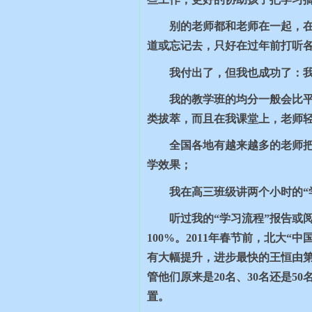
别的老师都和老师在一起，
道或忘记去，只好在过年前打听
我付出了，但我也成功了：我
我的教学班的均分一般会比
类拔萃，而且在我课堂上，老师
全国各地有越来越多的老师把
学效果；
我在高三班级讲两个小时的“
听过我的“学习流程”报告或
100%
。
2011
年春节前，北大“中
有大幅提升，进步最快的王恒由
管他们原来是
20
名、
30
名还是
50
置。