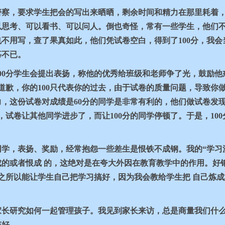
警察，要求学生把会的写出来晒晒，剩余时间和精力在那里耗着
以思考、可以看书、可以问人。倒也奇怪，常有一些学生，他们
也不用写，查了果真如此，他们凭试卷空白，得到了
100
分，我会
慕不已。
00
分学生会提出表扬，称他的优秀给班级和老师争了光，鼓励他
道歉，你的
100
只代表你的过去，由于试卷的质量问题，导致你
力，这份试卷对成绩是
60
分的同学是非常有利的，他们做试卷发
，试卷让其他同学进步了，而让
100
分的同学停顿了。于是，
100
学，表扬、奖励，经常抱怨一些差生是恨铁不成钢。我的“学习
的或者恨成 的，这绝对是在夸大外因在教育教学中的作用。好
之所以能让学生自己把学习搞好，因为我会教给学生把 自己炼
家长研究如何一起管理孩子。我见到家长来访，总是商量我们什
搞好。