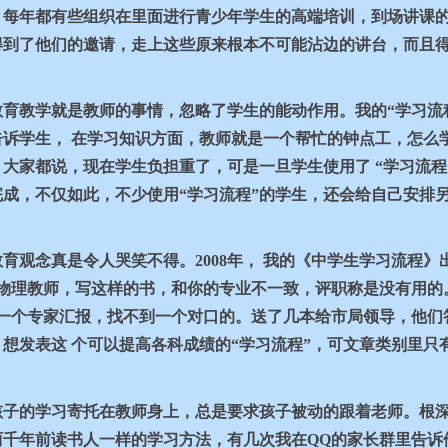
，每年都有些组织在里面进行青少年学生的高端培训，到场讲课
得到了他们的邀请，走上这些原来根本不可能沾边的讲台，而且得
育教学就是教师的事情，忽略了学生的能动作用。我的“学习流
告诉学生， 在学习知识方面，教师就是一个帮忙的钟点工，怎么
大家都说，现在学生负担重了，可是一旦学生使用了 “学习流程
成，不仅如此，不少使用“学习流程”的学生，还会给自己安排
教育观念真是令人哭笑不得。
2008
年， 我的《中学生学习流程》
物理教师，写这样的书，和你的专业不一致，评职称是没有用的
找一个专家汇报，找不到一个对口的。送了几本给市局领导，他们
想发表这 个可以提高各科成绩的“学习流程”，可文章类别里只
孩子的学习寄托在教师身上，总是要求孩子被动的跟着老师。根
两千年前读书人一样的学习方法，有几次我在
QQ
的家长群里告诉