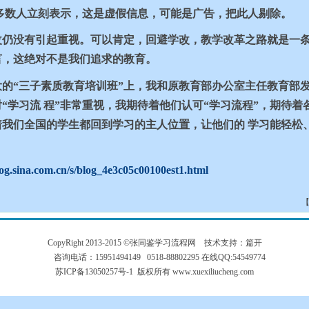
多数人立刻表示，这是虚假信息，可能是广告，把此人剔除。
改仍没有引起重视。可以肯定，回避学改，教学改革之路就是一
言，这绝对不是我们追求的教育。
的“三子素质教育培训班”上，我和原教育部办公室主任教育部
“学习流 程”非常重视，我期待着他们认可“学习流程”，期待着
我们全国的学生都回到学习的主人位置，让他们的 学习能轻松
log.sina.com.cn/s/blog_4e3c05c00100est1.
html
CopyRight 2013-2015 ©张同鉴学习流程网 技术支持：
篇开
咨询电话：15951494149 0518-88802295 在线QQ:54549774
苏ICP备13050257号-1
版权所有
www.xuexiliucheng.com