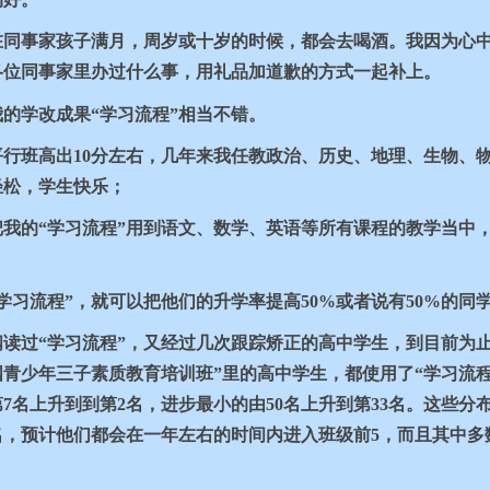
在同事家孩子满月，周岁或十岁的时候，都会去喝酒。我因为心
各位同事家里办过什么事，用礼品加道歉的方式一起补上。
的学改成果“学习流程”相当不错。
平行班高出
10
分左右，几年来我任教政治、历史、地理、生物、
轻松，学生快乐；
我的“学习流程”用到语文、数学、英语等所有课程的教学当中
学习流程”，就可以把他们的升学率提高
50%
或者说有
50%
的同
阅读过“学习流程”，又经过几次跟踪矫正的高中学生，到目前为
国青少年三子素质教育培训班”里的高中学生，都使用了“学习流
第
7
名上升到到第
2
名，进步最小的由
50
名上升到第
33
名。这些分
名，预计他们都会在一年左右的时间内进入班级前
5
，而且其中多