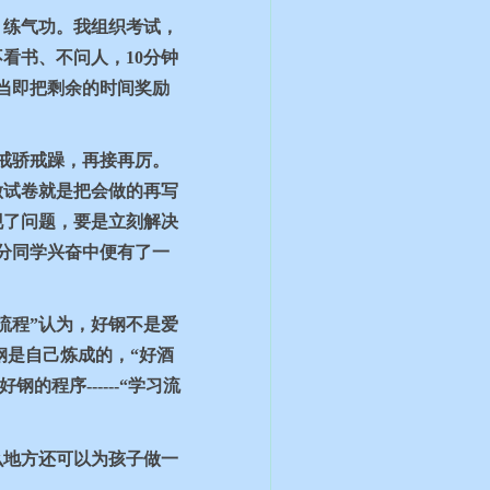
，练气功。我组织考试，
不看书、不问人，
10
分钟
当即把剩余的时间奖励
戒骄戒躁，再接再厉。
做试卷就是把会做的再写
现了问题，要是立刻解决
分同学兴奋中便有了一
流程”认为，好钢不是爱
钢是自己炼成的，“好酒
成好钢的程序
------
“学习流
么地方还可以为孩子做一